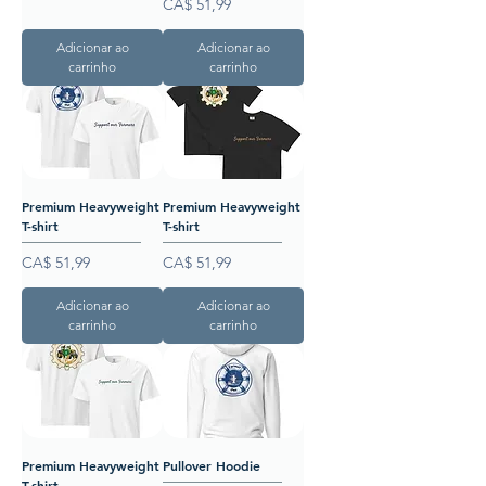
Preço
CA$ 51,99
Adicionar ao
Adicionar ao
carrinho
carrinho
Premium Heavyweight
Premium Heavyweight
T-shirt
T-shirt
Preço
Preço
CA$ 51,99
CA$ 51,99
Adicionar ao
Adicionar ao
carrinho
carrinho
Premium Heavyweight
Pullover Hoodie
T-shirt