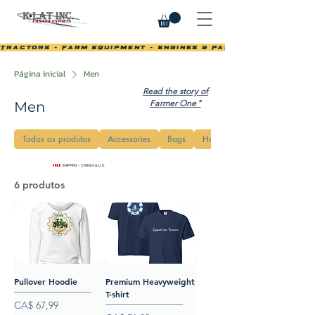
Tractors - Farm Equipment - Engines & Parts
Página inicial
Men
Read the story of
Farmer One"
Men
Todos os produtos
Accessories
Bags
Hats
FREE
SHIPPING - CANADA & U.S.
6 produtos
Ordenar
Pullover Hoodie
Premium Heavyweight
T-shirt
Preço
CA$ 67,99